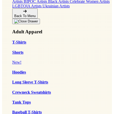
Artists
BIPOC Artists
Black Artists
Celebrate Women Artists
LGBTQIA Artists
Ukrainian Artists
Back To Menu
Adult Apparel
T-Shirts
Shorts
New!
Hoodies
Long Sleeve T-Shirts
Crewneck Sweatshirts
Tank Tops
Baseball T-Shirts