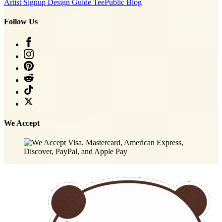
Artist Signup
Design Guide
TeePublic Blog
Follow Us
We Accept