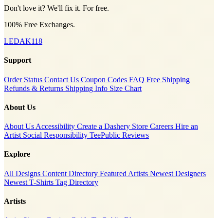
Don't love it? We'll fix it. For free.
100% Free Exchanges.
LEDAK118
Support
Order Status
Contact Us
Coupon Codes
FAQ
Free Shipping
Refunds & Returns
Shipping Info
Size Chart
About Us
About Us
Accessibility
Create a Dashery Store
Careers
Hire an
Artist
Social Responsibility
TeePublic Reviews
Explore
All Designs
Content Directory
Featured Artists
Newest Designers
Newest T-Shirts
Tag Directory
Artists