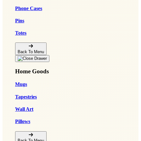
Phone Cases
Pins
Totes
Back To Menu
Home Goods
Mugs
Tapestries
Wall Art
Pillows
Back To Menu