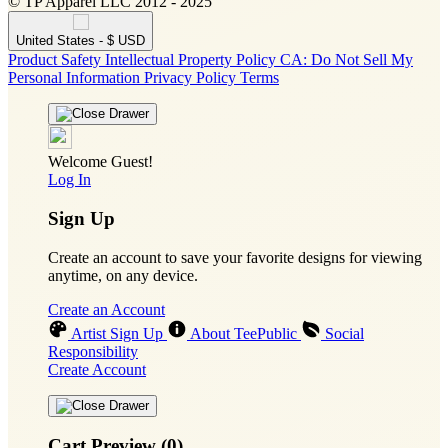
© TP Apparel LLC 2012 - 2025
United States - $ USD
Product Safety
Intellectual Property Policy
CA: Do Not Sell My
Personal Information
Privacy Policy
Terms
Welcome Guest!
Log In
Sign Up
Create an account to save your favorite designs for viewing
anytime, on any device.
Create an Account
Artist Sign Up
About TeePublic
Social
Responsibility
Create Account
Cart Preview (0)