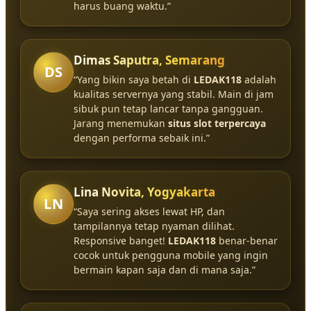
harus buang waktu.”
Dimas Saputra, Semarang
DS
“Yang bikin saya betah di
LEDAK118
adalah
kualitas servernya yang stabil. Main di jam
sibuk pun tetap lancar tanpa gangguan.
Jarang menemukan
situs slot terpercaya
dengan performa sebaik ini.”
Lina Novita, Yogyakarta
LN
“Saya sering akses lewat HP, dan
tampilannya tetap nyaman dilihat.
Responsive banget!
LEDAK118
benar-benar
cocok untuk pengguna mobile yang ingin
bermain kapan saja dan di mana saja.”