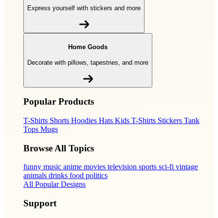
Express yourself with stickers and more
Home Goods
Decorate with pillows, tapestries, and more
Popular Products
T-Shirts
Shorts
Hoodies
Hats
Kids T-Shirts
Stickers
Tank
Tops
Mugs
Browse All Topics
funny
music
anime
movies
television
sports
sci-fi
vintage
animals
drinks
food
politics
All Popular Designs
Support