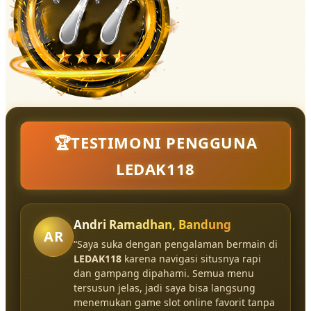
🏆TESTIMONI PENGGUNA
LEDAK118
Andri Ramadhan, Bandung
AR
“Saya suka dengan pengalaman bermain di
LEDAK118
karena navigasi situsnya rapi
dan gampang dipahami. Semua menu
tersusun jelas, jadi saya bisa langsung
menemukan game slot online favorit tanpa