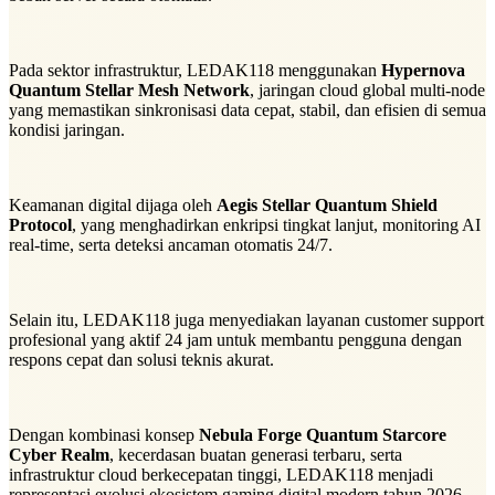
Pada sektor infrastruktur, LEDAK118 menggunakan
Hypernova
Quantum Stellar Mesh Network
, jaringan cloud global multi-node
yang memastikan sinkronisasi data cepat, stabil, dan efisien di semua
kondisi jaringan.
Keamanan digital dijaga oleh
Aegis Stellar Quantum Shield
Protocol
, yang menghadirkan enkripsi tingkat lanjut, monitoring AI
real-time, serta deteksi ancaman otomatis 24/7.
Selain itu, LEDAK118 juga menyediakan layanan customer support
profesional yang aktif 24 jam untuk membantu pengguna dengan
respons cepat dan solusi teknis akurat.
Dengan kombinasi konsep
Nebula Forge Quantum Starcore
Cyber Realm
, kecerdasan buatan generasi terbaru, serta
infrastruktur cloud berkecepatan tinggi, LEDAK118 menjadi
representasi evolusi ekosistem gaming digital modern tahun 2026.