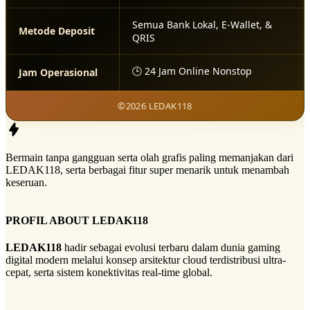
Semua Bank Lokal, E-Wallet, &
Metode Deposit
QRIS
🕒 24 Jam Online Nonstop
Jam Operasional
©2026 LEDAK118
Bermain tanpa gangguan serta olah grafis paling memanjakan dari
LEDAK118, serta berbagai fitur super menarik untuk menambah
keseruan.
PROFIL ABOUT LEDAK118
LEDAK118
hadir sebagai evolusi terbaru dalam dunia gaming
digital modern melalui konsep arsitektur cloud terdistribusi ultra-
cepat, serta sistem konektivitas real-time global.